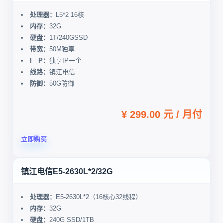
处理器：
L5*2 16核
内存：
32G
硬盘：
1T/240GSSD
带宽：
50M独享
I P：
独享IP一个
线路：
镇江电信
防御：
50G防御
¥ 299.00 元 / 月付
立即购买
镇江电信E5-2630L*2/32G
处理器：
E5-2630L*2（16核心32线程）
内存：
32G
硬盘：
240G SSD/1TB