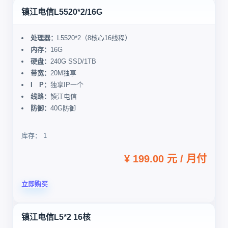
镇江电信L5520*2/16G
处理器：
L5520*2（8核心16线程）
内存：
16G
硬盘：
240G SSD/1TB
带宽：
20M独享
I P：
独享IP一个
线路：
镇江电信
防御：
40G防御
库存： 1
¥ 199.00 元 / 月付
立即购买
镇江电信L5*2 16核