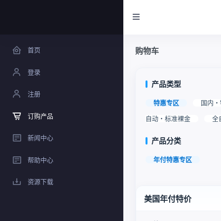
首页
购物车
登录
产品类型
注册
特惠专区
国内・
订购产品
自动・标准裸金
全
新闻中心
产品分类
年付特惠专区
帮助中心
资源下载
美国年付特价