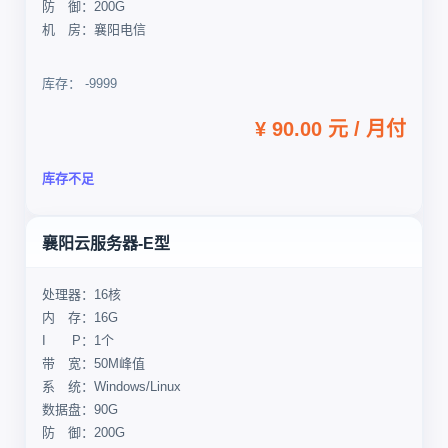
防 御：200G
机 房：襄阳电信
库存： -9999
¥ 90.00 元 / 月付
库存不足
襄阳云服务器-E型
处理器：16核
内 存：16G
I P：1个
带 宽：50M峰值
系 统：Windows/Linux
数据盘：90G
防 御：200G