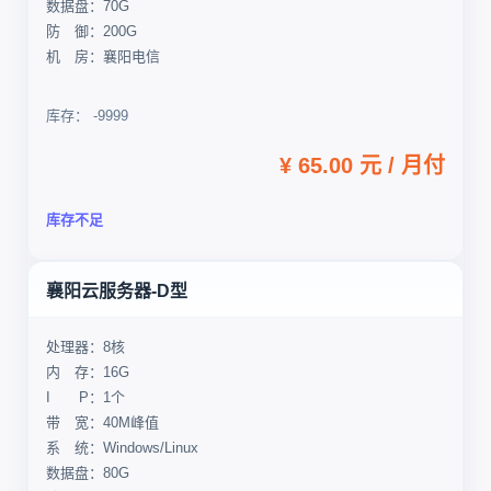
数据盘：70G
防 御：200G
机 房：襄阳电信
库存： -9999
¥ 65.00 元 / 月付
库存不足
襄阳云服务器-D型
处理器：8核
内 存：16G
I P：1个
带 宽：40M峰值
系 统：Windows/Linux
数据盘：80G