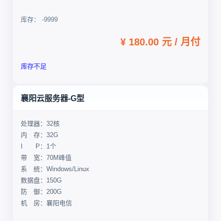
库存： -9999
¥ 180.00 元 / 月付
库存不足
襄阳云服务器-G型
处理器：32核
内 存：32G
I P：1个
带 宽：70M峰值
系 统：Windows/Linux
数据盘：150G
防 御：200G
机 房：襄阳电信