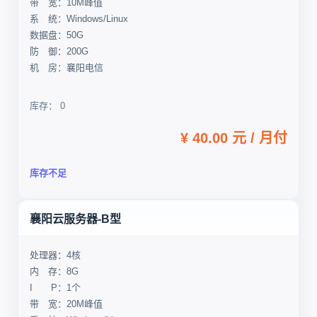
带 宽：10M峰值
系 统：Windows/Linux
数据盘：50G
防 御：200G
机 房：襄阳电信
库存： 0
¥ 40.00 元 / 月付
库存不足
襄阳云服务器-B型
处理器：4核
内 存：8G
I P：1个
带 宽：20M峰值