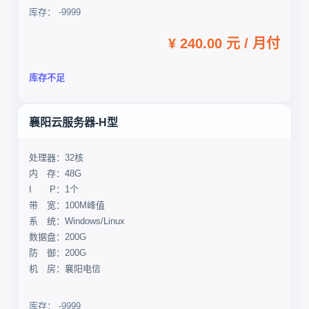
库存： -9999
¥ 240.00 元 / 月付
库存不足
襄阳云服务器-H型
处理器：32核
内 存：48G
I P：1个
带 宽：100M峰值
系 统：Windows/Linux
数据盘：200G
防 御：200G
机 房：襄阳电信
库存： -9999