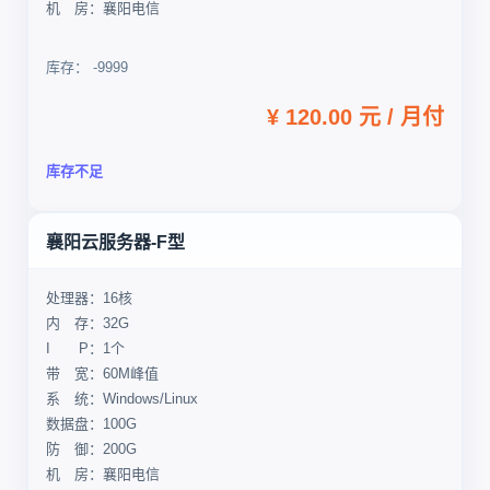
机 房：襄阳电信
库存： -9999
¥ 120.00 元 / 月付
库存不足
襄阳云服务器-F型
处理器：16核
内 存：32G
I P：1个
带 宽：60M峰值
系 统：Windows/Linux
数据盘：100G
防 御：200G
机 房：襄阳电信