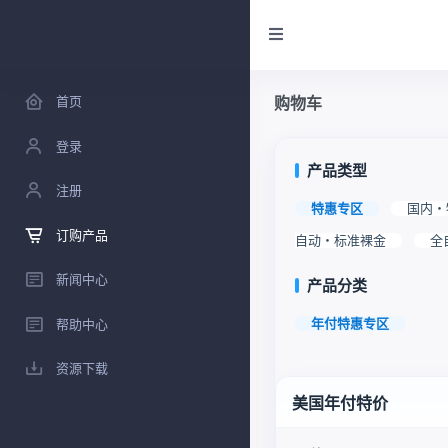
首页
购物车
登录
产品类型
注册
特惠专区
国内・
订购产品
自动・标准裸金
全
新闻中心
产品分类
年付特惠专区
帮助中心
资源下载
美国年付特价