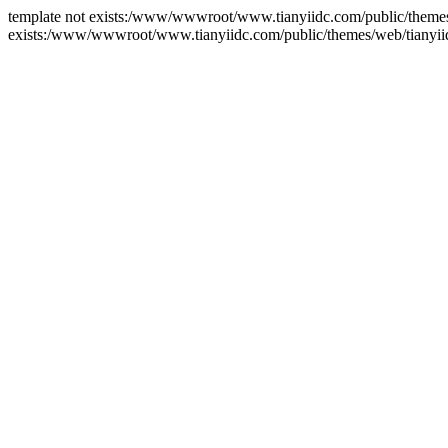
template not exists:/www/wwwroot/www.tianyiidc.com/public/themes/w
exists:/www/wwwroot/www.tianyiidc.com/public/themes/web/tianyii